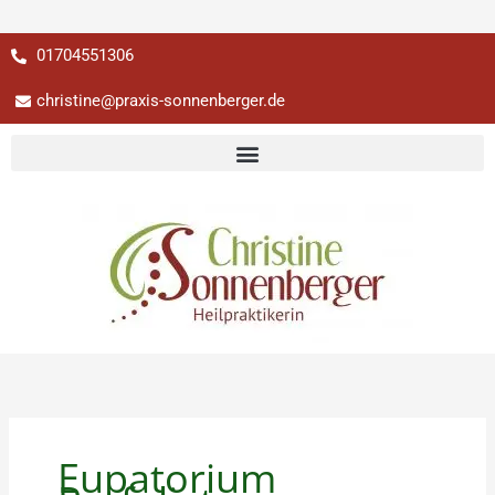
Zum
01704551306
Inhalt
springen
christine@praxis-sonnenberger.de
Eupatorium